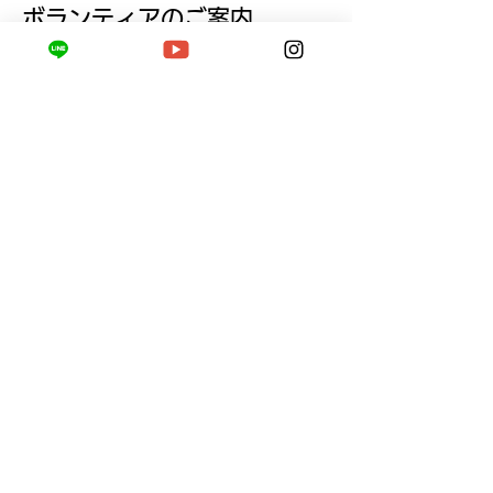
ボランティアのご案内
ご寄付のご案内
学生スタッフ募集
党員・協力党員のご案内
ご紹介のお願い
​利岡 正基
​伊東市所属
Official Site