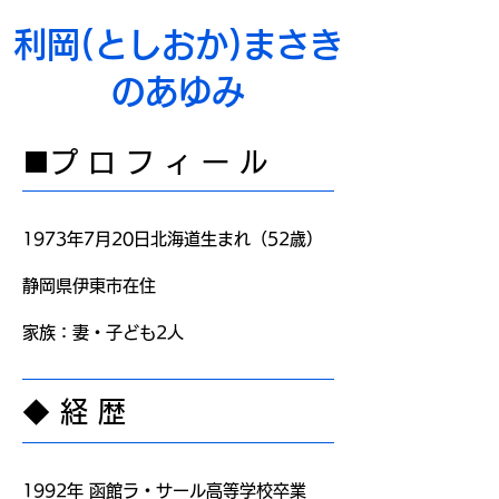
​利岡(としおか)まさき
のあゆみ
​■プ ロ フ ィ ー ル
1973年7月20日北海道生まれ（52歳）
静岡県伊東市在住
家族：妻・子ども2人
​◆ 経 歴​
1992年 函館ラ・サール高等学校卒業