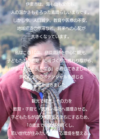
伊東市は、海も山も文化も、
人の温かさもそろった素晴らしいまちです。
しかし今、人口減少、教育や医療の不安、
地域経済の停滞など、将来への心配が
大きくなっています。
私はこの10年、伊豆高原を中心に観光、
子どもたちの教育、地域づくりに携わりながら、
「伊東はもっと良くなる」と感じてきましたし、
多くの伊東のポテンシャルを感じる
言葉を頂きました。
観光で稼ぎ、その力を
教育・子育て・医療・福祉へ循環させる。
子どもたちが誇りを持てるまちにするため、
18歳までの負担を軽くし、
若い世代が住みたいと思える環境を整える。